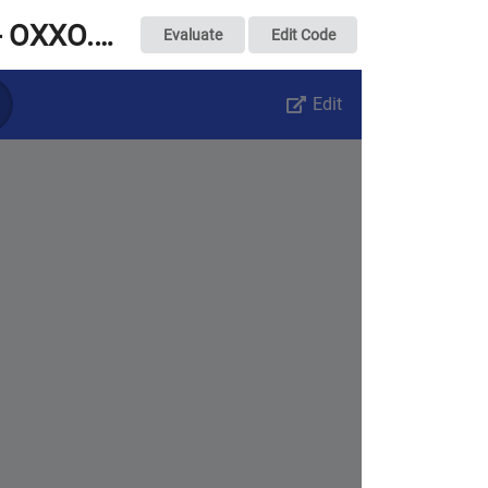
micro:bit 小夜燈 - OXXO.STUDIO
Evaluate
Edit Code